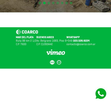
MAR DEL PLATA
BUENOS AIRES
WHATSAPP
Ruta 88 km 2 1/2
Av. Belgrano 1683, Piso 6
+549
223.526.6224
C.P. 7600
C.P. C1093AAE
contacto@coarco.com.ar